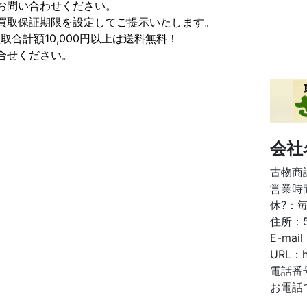
お問い合わせください。
買取保証期限を設定してご提示いたします。
取合計額10,000円以上は送料無料！
合せください。
会社
古物商許
営業時間
休?：
住所：
E-mai
URL：ht
電話番
お電話