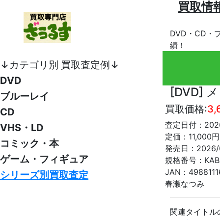
買取情
DVD・CD・
績！
↓カテゴリ別 買取査定例↓
DVD
[DVD] メ
ブルーレイ
買取価格:
3
CD
査定日付：2026
VHS・LD
定価：11,000円
コミック・本
発売日：2026/0
ゲーム・フィギュア
規格番号：KABA
JAN：4988111
シリーズ別買取査定
春瀬なつみ
関連タイトル