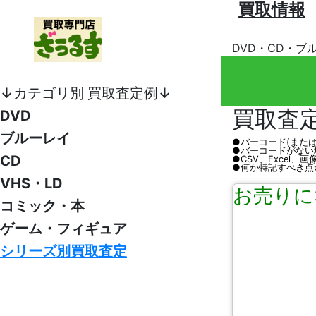
買取情報
DVD・CD・ブ
↓カテゴリ別 買取査定例↓
買取査
DVD
ブルーレイ
●バーコード(また
●バーコードがない
CD
●CSV、Excel
●何か特記すべき点
VHS・LD
お売りに
コミック・本
ゲーム・フィギュア
シリーズ別買取査定