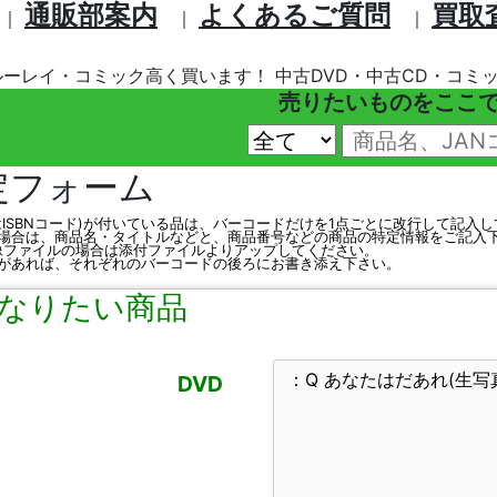
通販部案内
よくあるご質問
買取
｜
｜
｜
ルーレイ・コミック高く買います！ 中古DVD・中古CD・コミッ
売りたいものをここ
定フォーム
はISBNコード)が付いている品は、バーコードだけを1点ごとに改行して記入
場合は、商品名・タイトルなどと、商品番号などの商品の特定情報をご記入
、画像ファイルの場合は添付ファイルよりアップしてください。
があれば、それぞれのバーコードの後ろにお書き添え下さい。
なりたい商品
DVD