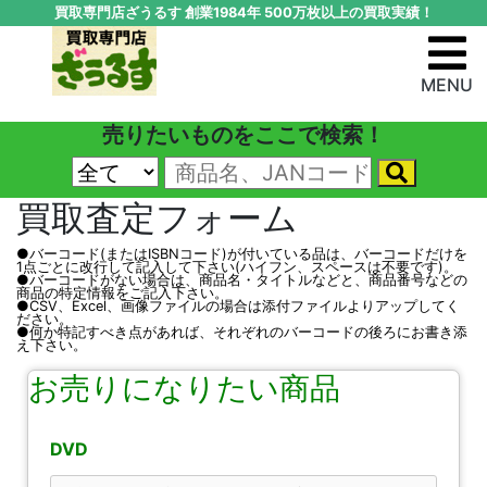
買取専門店ざうるす 創業1984年 500万枚以上の買取実績！
MENU
売りたいものをここで検索！
買取査定フォーム
●バーコード(またはISBNコード)が付いている品は、バーコードだけを
1点ごとに改行して記入して下さい(ハイフン、スペースは不要です)。
●バーコードがない場合は、商品名・タイトルなどと、商品番号などの
商品の特定情報をご記入下さい。
●CSV、Excel、画像ファイルの場合は添付ファイルよりアップしてく
ださい。
●何か特記すべき点があれば、それぞれのバーコードの後ろにお書き添
え下さい。
お売りになりたい商品
DVD