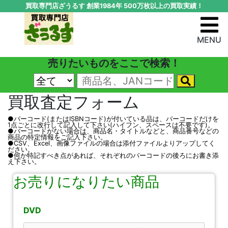
買取専門店ざうるす 創業1984年 500万枚以上の買取実績！
MENU
売りたいものをここで検索！
買取査定フォーム
●バーコード(またはISBNコード)が付いている品は、バーコードだけを
1点ごとに改行して記入して下さい(ハイフン、スペースは不要です)。
●バーコードがない場合は、商品名・タイトルなどと、商品番号などの
商品の特定情報をご記入下さい。
●CSV、Excel、画像ファイルの場合は添付ファイルよりアップしてく
ださい。
●何か特記すべき点があれば、それぞれのバーコードの後ろにお書き添
え下さい。
お売りになりたい商品
DVD