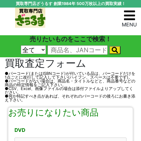
買取専門店ざうるす 創業1984年 500万枚以上の買取実績！
MENU
売りたいものをここで検索！
買取査定フォーム
●バーコード(またはISBNコード)が付いている品は、バーコードだけを
1点ごとに改行して記入して下さい(ハイフン、スペースは不要です)。
●バーコードがない場合は、商品名・タイトルなどと、商品番号などの
商品の特定情報をご記入下さい。
●CSV、Excel、画像ファイルの場合は添付ファイルよりアップしてく
ださい。
●何か特記すべき点があれば、それぞれのバーコードの後ろにお書き添
え下さい。
お売りになりたい商品
DVD