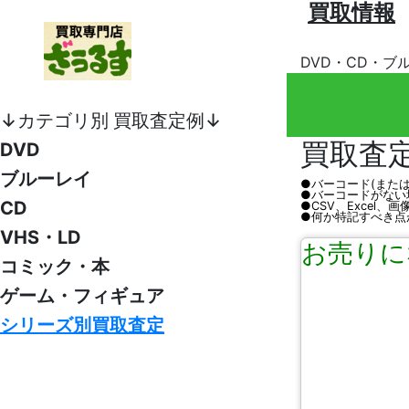
買取情報
DVD・CD・ブ
↓カテゴリ別 買取査定例↓
買取査
DVD
ブルーレイ
●バーコード(また
●バーコードがない
CD
●CSV、Excel
●何か特記すべき点
VHS・LD
お売りに
コミック・本
ゲーム・フィギュア
シリーズ別買取査定