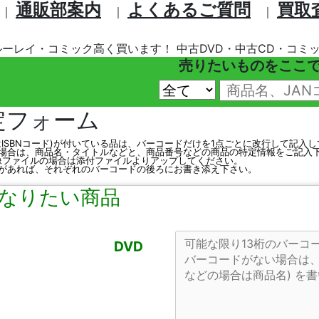
通販部案内
よくあるご質問
買取
｜
｜
｜
ルーレイ・コミック高く買います！ 中古DVD・中古CD・コミッ
売りたいものをここ
定フォーム
はISBNコード)が付いている品は、バーコードだけを1点ごとに改行して記入
場合は、商品名・タイトルなどと、商品番号などの商品の特定情報をご記入
、画像ファイルの場合は添付ファイルよりアップしてください。
があれば、それぞれのバーコードの後ろにお書き添え下さい。
なりたい商品
DVD