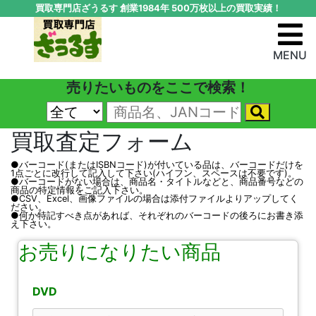
買取専門店ざうるす 創業1984年 500万枚以上の買取実績！
MENU
売りたいものをここで検索！
買取査定フォーム
●バーコード(またはISBNコード)が付いている品は、バーコードだけを
1点ごとに改行して記入して下さい(ハイフン、スペースは不要です)。
●バーコードがない場合は、商品名・タイトルなどと、商品番号などの
商品の特定情報をご記入下さい。
●CSV、Excel、画像ファイルの場合は添付ファイルよりアップしてく
ださい。
●何か特記すべき点があれば、それぞれのバーコードの後ろにお書き添
え下さい。
お売りになりたい商品
DVD