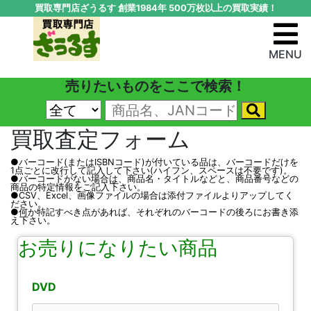
買取専門店ざうるす 創業1984年 500万枚以上の買取実績！
MENU
売りたいものをここで検索！
買取査定フォーム
●バーコード(またはISBNコード)が付いている品は、バーコードだけを
1点ごとに改行して記入して下さい(ハイフン、スペースは不要です)。
●バーコードがない場合は、商品名・タイトルなどと、商品番号などの
商品の特定情報をご記入下さい。
●CSV、Excel、画像ファイルの場合は添付ファイルよりアップしてく
ださい。
●何か特記すべき点があれば、それぞれのバーコードの後ろにお書き添
え下さい。
お売りになりたい商品
DVD