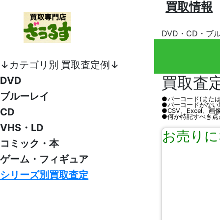
買取情報
DVD・CD・ブ
↓カテゴリ別 買取査定例↓
買取査
DVD
ブルーレイ
●バーコード(また
●バーコードがない
CD
●CSV、Excel
●何か特記すべき点
VHS・LD
お売りに
コミック・本
ゲーム・フィギュア
シリーズ別買取査定