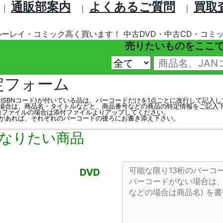
通販部案内
よくあるご質問
買取
｜
｜
｜
ルーレイ・コミック高く買います！ 中古DVD・中古CD・コミッ
売りたいものをここ
定フォーム
はISBNコード)が付いている品は、バーコードだけを1点ごとに改行して記入
場合は、商品名・タイトルなどと、商品番号などの商品の特定情報をご記入
、画像ファイルの場合は添付ファイルよりアップしてください。
があれば、それぞれのバーコードの後ろにお書き添え下さい。
なりたい商品
DVD