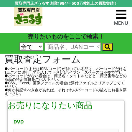
買取専門店ざうるす 創業1984年 500万枚以上の買取実績！
MENU
売りたいものをここで検索！
買取査定フォーム
●バーコード(またはISBNコード)が付いている品は、バーコードだけを
1点ごとに改行して記入して下さい(ハイフン、スペースは不要です)。
●バーコードがない場合は、商品名・タイトルなどと、商品番号などの
商品の特定情報をご記入下さい。
●CSV、Excel、画像ファイルの場合は添付ファイルよりアップしてく
ださい。
●何か特記すべき点があれば、それぞれのバーコードの後ろにお書き添
え下さい。
お売りになりたい商品
DVD