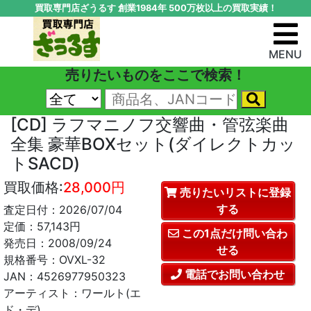
買取専門店ざうるす 創業1984年 500万枚以上の買取実績！
MENU
売りたいものをここで検索！
[CD] ラフマニノフ交響曲・管弦楽曲
全集 豪華BOXセット(ダイレクトカッ
トSACD)
買取価格:
28,000円
売りたいリストに登録
する
査定日付：2026/07/04
定価：57,143円
この1点だけ問い合わ
発売日：2008/09/24
せる
規格番号：OVXL-32
電話でお問い合わせ
JAN：4526977950323
アーティスト：ワールト(エ
ド・デ)