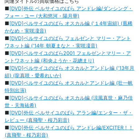
関連タイトルの買取価格はこちら
■
[DVD]外伝 ベルサイユのばら アンドレ編/ダンシング・
フォー・ユー (大和悠河・陽月華)
■
[DVD]ベルサイユのばら オスカル編 ('１4年宙組) (凰稀
かなめ・実咲凜音)
■
[DVD]ベルサイユのばら フェルゼンと マリー・アント
ワネット編 ('14年 朝夏まなと・実咲凜音)
■
[DVD]ベルサイユのばら2001 フェルゼンとマリー・ア
ントワネット編 (和央ようか・花總まり)
■
[DVD]ベルサイユのばら オスカルとアンドレ編 ('13年月
組) (龍真咲・愛希れいか)
■
[DVD]ベルサイユのばら オスカルとアンドレ編 (壮一帆
特別出演)
■
[DVD]ベルサイユのばら オスカル編 (涼風真世・麻乃佳
世・天海祐希)
■
[DVD]外伝 ベルサイユのばら アラン編/エンター・ザ・
レビュー (真飛聖・桜乃彩音)
■
[DVD]外伝 ベルサイユのばら アンドレ編/EXCITER！！
(真飛聖・桜乃彩音)