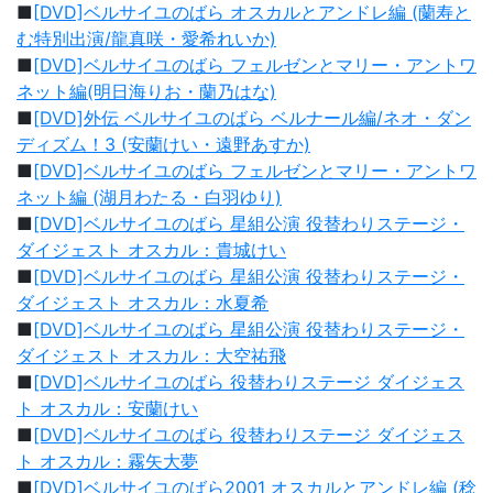
■
[DVD]ベルサイユのばら オスカルとアンドレ編 (蘭寿と
む特別出演/龍真咲・愛希れいか)
■
[DVD]ベルサイユのばら フェルゼンとマリー・アントワ
ネット編(明日海りお・蘭乃はな)
■
[DVD]外伝 ベルサイユのばら ベルナール編/ネオ・ダン
ディズム！3 (安蘭けい・遠野あすか)
■
[DVD]ベルサイユのばら フェルゼンとマリー・アントワ
ネット編 (湖月わたる・白羽ゆり)
■
[DVD]ベルサイユのばら 星組公演 役替わりステージ・
ダイジェスト オスカル：貴城けい
■
[DVD]ベルサイユのばら 星組公演 役替わりステージ・
ダイジェスト オスカル：水夏希
■
[DVD]ベルサイユのばら 星組公演 役替わりステージ・
ダイジェスト オスカル：大空祐飛
■
[DVD]ベルサイユのばら 役替わりステージ ダイジェス
ト オスカル：安蘭けい
■
[DVD]ベルサイユのばら 役替わりステージ ダイジェス
ト オスカル：霧矢大夢
■
[DVD]ベルサイユのばら2001 オスカルとアンドレ編 (稔