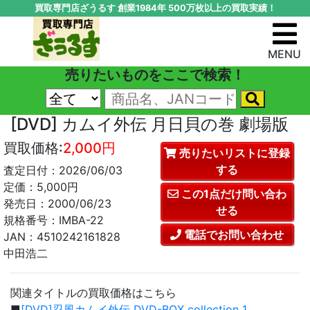
買取専門店ざうるす 創業1984年 500万枚以上の買取実績！
MENU
売りたいものをここで検索！
[DVD] カムイ外伝 月日貝の巻 劇場版
買取価格:
2,000円
売りたいリストに登録
する
査定日付：2026/06/03
定価：5,000円
この1点だけ問い合わ
発売日：2000/06/23
せる
規格番号：IMBA-22
電話でお問い合わせ
JAN：4510242161828
中田浩二
関連タイトルの買取価格はこちら
■
[DVD]忍風カムイ外伝 DVD-BOX collection 1