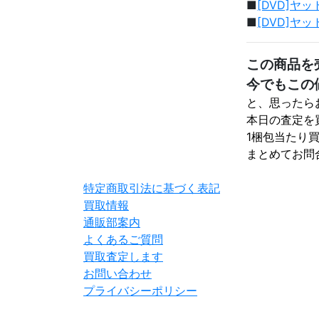
■
[DVD]ヤッ
■
[DVD]ヤッ
この商品を
今でもこの
と、思ったら
本日の査定を
1梱包当たり買
まとめてお問
特定商取引法に基づく表記
買取情報
通販部案内
よくあるご質問
買取査定します
お問い合わせ
プライバシーポリシー