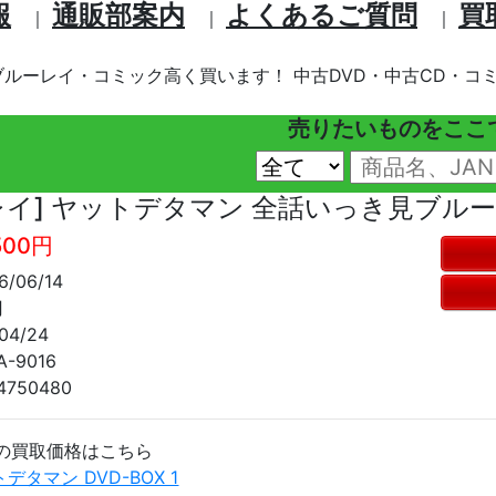
報
通販部案内
よくあるご質問
買
｜
｜
｜
ブルーレイ・コミック高く買います！ 中古DVD・中古CD・コミ
売りたいものをここ
レイ] ヤットデタマン 全話いっき見ブル
500円
/06/14
円
4/24
-9016
4750480
の買取価格はこちら
トデタマン DVD-BOX 1