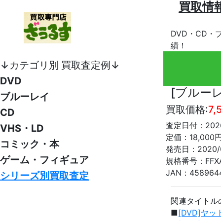
買取情
DVD・CD・
績！
↓カテゴリ別 買取査定例↓
DVD
[ブルー
ブルーレイ
買取価格:
7,
CD
査定日付：2026
VHS・LD
定価：18,000
コミック・本
発売日：2020/0
ゲーム・フィギュア
規格番号：FFXA
JAN：458964
シリーズ別買取査定
関連タイトル
■
[DVD]ヤッ