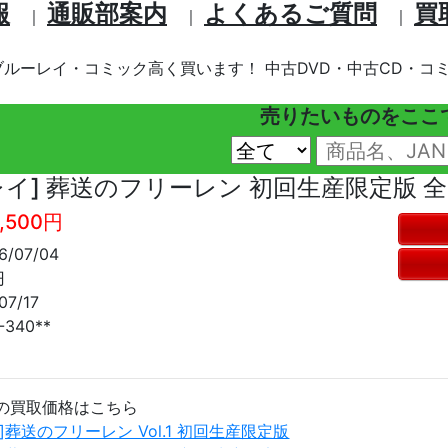
報
通販部案内
よくあるご質問
買
｜
｜
｜
ブルーレイ・コミック高く買います！ 中古DVD・中古CD・コミ
売りたいものをここ
レイ] 葬送のフリーレン 初回生産限定版 全
,500円
/07/04
円
7/17
340**
の買取価格はこちら
]葬送のフリーレン Vol.1 初回生産限定版