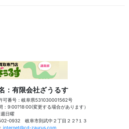
名：有限会社ざうるす
可番号：岐阜県531030001562号
：9:00?18:00(変更する場合があります）
毎週日曜
502-0932 岐阜市則武中２丁目２２?１３
l：
internet@cd-zaurus.com