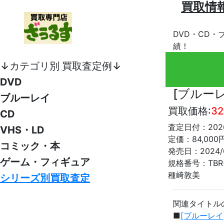
買取情
DVD・CD・
績！
↓カテゴリ別 買取査定例↓
DVD
[ブルー
ブルーレイ
買取価格:
32
CD
査定日付：2026
VHS・LD
定価：84,000
コミック・本
発売日：2024/0
ゲーム・フィギュア
規格番号：TBR-
種﨑敦美
シリーズ別買取査定
関連タイトル
■
[ブルーレイ