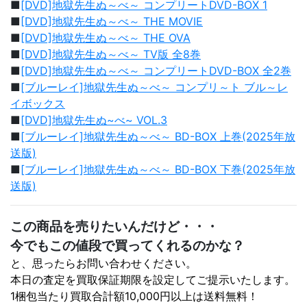
■
[DVD]地獄先生ぬ～べ～ コンプリートDVD-BOX 1
■
[DVD]地獄先生ぬ～べ～ THE MOVIE
■
[DVD]地獄先生ぬ～べ～ THE OVA
■
[DVD]地獄先生ぬ～べ～ TV版 全8巻
■
[DVD]地獄先生ぬ～べ～ コンプリートDVD-BOX 全2巻
■
[ブルーレイ]地獄先生ぬ～べ～ コンプリ～ト ブル～レ
イボックス
■
[DVD]地獄先生ぬ~べ~ VOL.3
■
[ブルーレイ]地獄先生ぬ～べ～ BD-BOX 上巻(2025年放
送版)
■
[ブルーレイ]地獄先生ぬ～べ～ BD-BOX 下巻(2025年放
送版)
この商品を売りたいんだけど・・・
今でもこの値段で買ってくれるのかな？
と、思ったらお問い合わせください。
本日の査定を買取保証期限を設定してご提示いたします。
1梱包当たり買取合計額10,000円以上は送料無料！