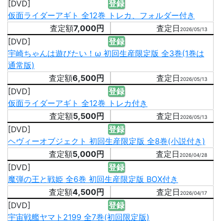
[DVD]
登録
仮面ライダーアギト 全12巻 トレカ、フォルダー付き
7,000円
2026/05/13
[DVD]
登録
宇崎ちゃんは遊びたい！ω 初回生産限定版 全3巻(1巻は
通常版)
6,500円
2026/05/13
[DVD]
登録
仮面ライダーアギト 全12巻 トレカ付き
5,500円
2026/05/13
[DVD]
登録
ヘヴィーオブジェクト 初回生産限定版 全8巻(小説付き)
5,000円
2026/04/28
[DVD]
登録
魔弾の王と戦姫 全6巻 初回生産限定版 BOX付き
4,500円
2026/04/17
[DVD]
登録
宇宙戦艦ヤマト2199 全7巻(初回限定版)