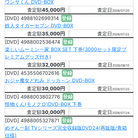
ワンサくん DVD-BOX
45,000円
2026/07/20
[DVD] 4988102699314
登録
鉄人タイガーセブン DVD-BOX
35,000円
2026/07/22
[DVD] 4988002536474
登録
楽しいムーミン一家 BOX SET 下巻(3000セット限定プ
レミアムグッズ付き)
32,000円
2026/08/10
[DVD] 4535506702616
登録
おジャ魔女どれみ ドッカ～ン DVD-BOX
30,000円
2026/07/22
[DVD] 4988003802776
登録
怪物くん(モノクロ)DVD-BOX 下巻
30,000円
2026/07/24
[DVD] 4988005327871
登録
めぞん一刻 TVシリーズ完全収録版DVD24(再販版/青箱
仕様)