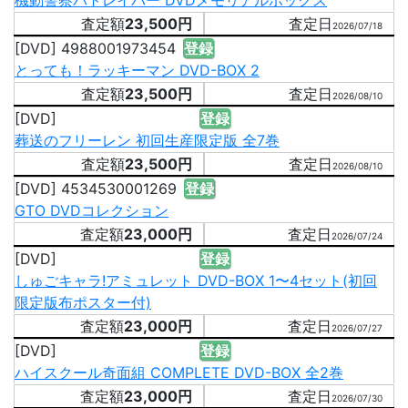
機動警察パトレイバー DVDメモリアルボックス
23,500円
2026/07/18
[DVD] 4988001973454
登録
とっても！ラッキーマン DVD-BOX 2
23,500円
2026/08/10
[DVD]
登録
葬送のフリーレン 初回生産限定版 全7巻
23,500円
2026/08/10
[DVD] 4534530001269
登録
GTO DVDコレクション
23,000円
2026/07/24
[DVD]
登録
しゅごキャラ!アミュレット DVD-BOX 1〜4セット(初回
限定版布ポスター付)
23,000円
2026/07/27
[DVD]
登録
ハイスクール奇面組 COMPLETE DVD-BOX 全2巻
23,000円
2026/07/30