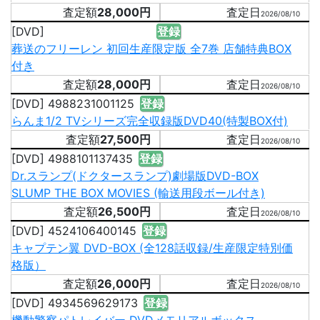
28,000円
2026/08/10
[DVD]
登録
葬送のフリーレン 初回生産限定版 全7巻 店舗特典BOX
付き
28,000円
2026/08/10
[DVD] 4988231001125
登録
らんま1/2 TVシリーズ完全収録版DVD40(特製BOX付)
27,500円
2026/08/10
[DVD] 4988101137435
登録
Dr.スランプ(ドクタースランプ)劇場版DVD-BOX
SLUMP THE BOX MOVIES (輸送用段ボール付き)
26,500円
2026/08/10
[DVD] 4524106400145
登録
キャプテン翼 DVD-BOX (全128話収録/生産限定特別価
格版）
26,000円
2026/08/10
[DVD] 4934569629173
登録