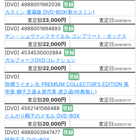
[DVD] 4988001982036
登録
カスミン 愛蔵版 DVD-BOX(新カスミン)
23,000円
2026/08/10
[DVD] 4988001994893
登録
ヤン・シュヴァンクマイエル コンプリート・ボックス
22,000円
2026/08/10
[DVD] 4534530002884
登録
ガルフォースDVDコレクション
22,000円
2026/08/10
[DVD]
登録
快傑ライオン丸 PREMIUM COLLECTOR'S EDITION 第
壱章 獅子之函＆第弐章 虎之函(特典無し)
20,000円
2026/07/17
[DVD] 4562141566488
登録
とんがり帽子のメモル DVD-BOX
20,000円
2026/07/20
[DVD] 4988003947477
登録
怪獣王子 DVD-BOX