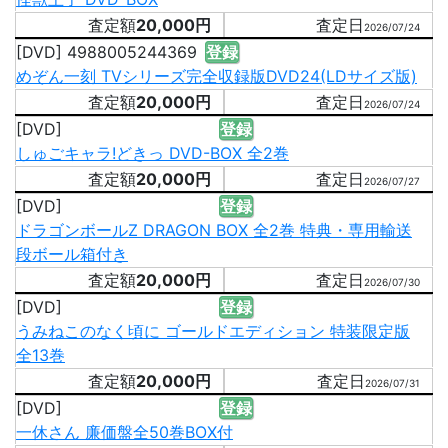
20,000円
2026/07/24
[DVD] 4988005244369
登録
めぞん一刻 TVシリーズ完全収録版DVD24(LDサイズ版)
20,000円
2026/07/24
[DVD]
登録
しゅごキャラ!どきっ DVD-BOX 全2巻
20,000円
2026/07/27
[DVD]
登録
ドラゴンボールZ DRAGON BOX 全2巻 特典・専用輸送
段ボール箱付き
20,000円
2026/07/30
[DVD]
登録
うみねこのなく頃に ゴールドエディション 特装限定版
全13巻
20,000円
2026/07/31
[DVD]
登録
一休さん 廉価盤全50巻BOX付