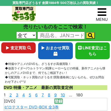
買取専門店ざうるす 創業1984年 500万枚以上の買取実績！
MENU
売りたいものをここで検索！
▶ 査定買取
▶ おまかせ買取
LINE査定はこ
ちら
◆特撮やアニメのDVDも、ざうるすが高価買取！
◆仮面ライダー/ウルトラマン/戦隊ヒーローなどの特撮、新作アニメから懐
かしのアニメDVDまで、何でもご相談下さい！
◆宅配買取・ネット買取のざうるす/買取価格例にないものも、ぜひお問合
わせ下さい(^^)/
DVD 特撮・アニメ 最新の買取査定例
1
2
3
4
5
6
7
8
9
10
… 180
[DVD]
登録
ゼロテスター DVD-BOX 全3巻