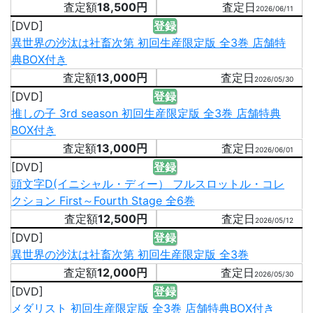
18,500円
2026/06/11
[DVD]
登録
異世界の沙汰は社畜次第 初回生産限定版 全3巻 店舗特
典BOX付き
13,000円
2026/05/30
[DVD]
登録
推しの子 3rd season 初回生産限定版 全3巻 店舗特典
BOX付き
13,000円
2026/06/01
[DVD]
登録
頭文字D(イニシャル・ディー） フルスロットル・コレ
クション First～Fourth Stage 全6巻
12,500円
2026/05/12
[DVD]
登録
異世界の沙汰は社畜次第 初回生産限定版 全3巻
12,000円
2026/05/30
[DVD]
登録
メダリスト 初回生産限定版 全3巻 店舗特典BOX付き