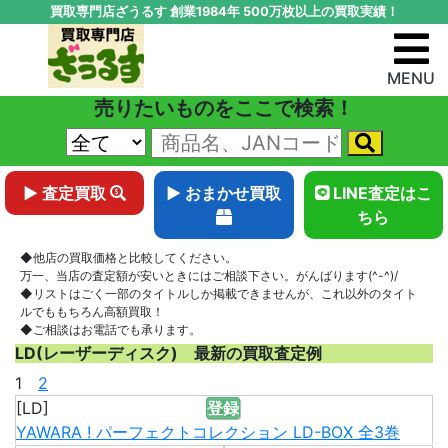
買取専門店ざうるす 創業1984年 500万枚以上の買取実績！
MENU
売りたいものをここで検索！
▶ 査定買取
▶ おまかせ買取
LINE査定はこ
ちら
◆他店の買取価格と比較してください。
万一、当店の査定額が安いときにはご相談下さい。がんばります(^-^)/
◆リストはごく一部のタイトルしか掲載できませんが、これ以外のタイト
ルでももちろん高額買取！
◆ご相談はお電話でも承ります。
LD(レーザーディスク) 最新の買取査定例
1
2
[LD]
登録
YAWARA ! パーフェクトコレクション LD-BOX 全3巻