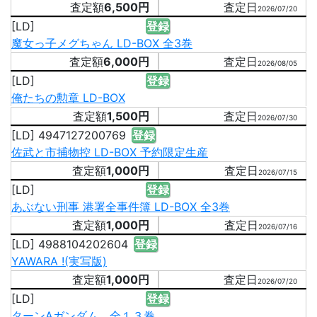
6,500円
2026/07/20
[LD]
登録
魔女っ子メグちゃん LD-BOX 全3巻
6,000円
2026/08/05
[LD]
登録
俺たちの勲章 LD-BOX
1,500円
2026/07/30
[LD] 4947127200769
登録
佐武と市捕物控 LD-BOX 予約限定生産
1,000円
2026/07/15
[LD]
登録
あぶない刑事 港署全事件簿 LD-BOX 全3巻
1,000円
2026/07/16
[LD] 4988104202604
登録
YAWARA !(実写版)
1,000円
2026/07/20
[LD]
登録
ターンAガンダム 全１３巻