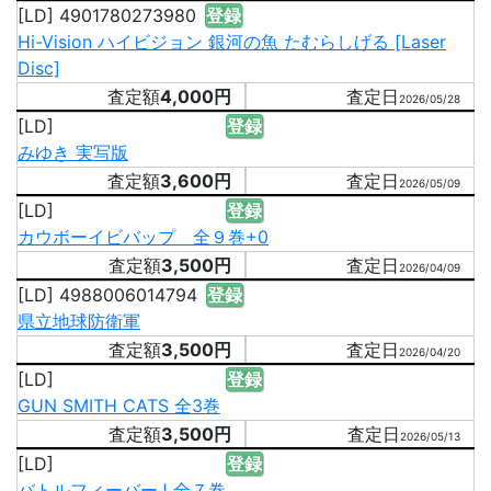
[LD] 4901780273980
登録
Hi-Vision ハイビジョン 銀河の魚 たむらしげる [Laser
Disc]
4,000円
2026/05/28
[LD]
登録
みゆき 実写版
3,600円
2026/05/09
[LD]
登録
カウボーイビバップ 全９巻+0
3,500円
2026/04/09
[LD] 4988006014794
登録
県立地球防衛軍
3,500円
2026/04/20
[LD]
登録
GUN SMITH CATS 全3巻
3,500円
2026/05/13
[LD]
登録
バトルフィーバーJ 全７巻