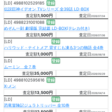
[LD] 4988102529185
登録
伝説巨神イデオン TVシリーズ 全39話 LD-BOX
1,500円
2026/07/04
[LD] 4988231001088
登録
めぞん一刻 劇場版 完結篇 LD-BOX(テレカ付き)
1,500円
2026/07/06
[LD]
登録
ハリウッド・ナイトメア 背すじも凍る3つの物語 全4巻
1,000円
2026/06/18
[LD]
登録
ムーミン 全７巻
35,000円
2026/05/29
[LD] 4988102595616
登録
X-メン
13,500円
2026/04/14
[LD]
登録
恐竜冒険記ジュラトリッパー 全10巻
12,500円