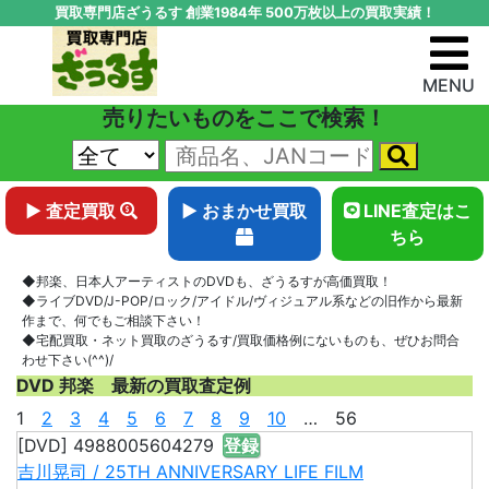
買取専門店ざうるす 創業1984年 500万枚以上の買取実績！
MENU
売りたいものをここで検索！
▶ 査定買取
▶ おまかせ買取
LINE査定はこ
ちら
◆邦楽、日本人アーティストのDVDも、ざうるすが高価買取！
◆ライブDVD/J-POP/ロック/アイドル/ヴィジュアル系などの旧作から最新
作まで、何でもご相談下さい！
◆宅配買取・ネット買取のざうるす/買取価格例にないものも、ぜひお問合
わせ下さい(^^)/
DVD 邦楽 最新の買取査定例
1
2
3
4
5
6
7
8
9
10
… 56
[DVD] 4988005604279
登録
吉川晃司 / 25TH ANNIVERSARY LIFE FILM