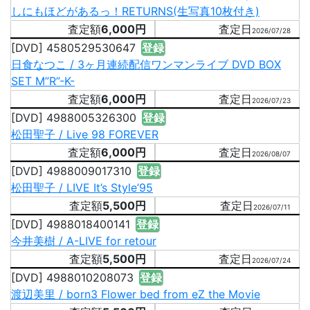
しにもほどがあるっ！RETURNS(生写真10枚付き)
6,000円
2026/07/28
[DVD] 4580529530647
登録
日食なつこ / 3ヶ月連続配信ワンマンライブ DVD BOX
SET M”R”-K-
6,000円
2026/07/23
[DVD] 4988005326300
登録
松田聖子 / Live 98 FOREVER
6,000円
2026/08/07
[DVD] 4988009017310
登録
松田聖子 / LIVE It’s Style’95
5,500円
2026/07/11
[DVD] 4988018400141
登録
今井美樹 / A-LIVE for retour
5,500円
2026/07/24
[DVD] 4988010208073
登録
渡辺美里 / born3 Flower bed from eZ the Movie