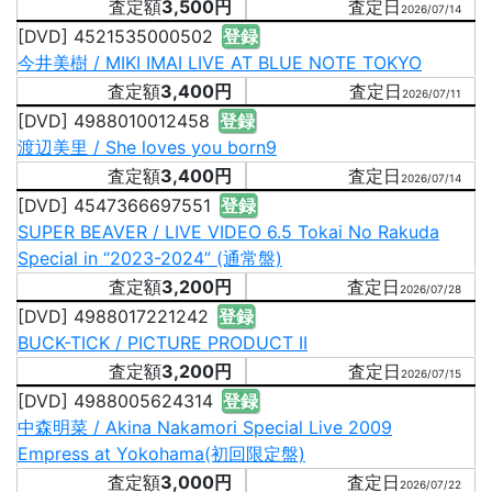
3,500円
2026/07/14
[DVD] 4521535000502
登録
今井美樹 / MIKI IMAI LIVE AT BLUE NOTE TOKYO
3,400円
2026/07/11
[DVD] 4988010012458
登録
渡辺美里 / She loves you born9
3,400円
2026/07/14
[DVD] 4547366697551
登録
SUPER BEAVER / LIVE VIDEO 6.5 Tokai No Rakuda
Special in “2023-2024” (通常盤)
3,200円
2026/07/28
[DVD] 4988017221242
登録
BUCK-TICK / PICTURE PRODUCT II
3,200円
2026/07/15
[DVD] 4988005624314
登録
中森明菜 / Akina Nakamori Special Live 2009
Empress at Yokohama(初回限定盤)
3,000円
2026/07/22