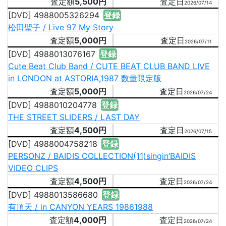
5,500円
2026/07/14
[DVD] 4988005326294
登録
松田聖子 / Live 97 My Story
5,000円
2026/07/11
[DVD] 4988013076167
登録
Cute Beat Club Band / CUTE BEAT CLUB BAND LIVE
in LONDON at ASTORIA,1987 数量限定版
5,000円
2026/07/24
[DVD] 4988010204778
登録
THE STREET SLIDERS / LAST DAY
4,500円
2026/07/15
[DVD] 4988004758218
登録
PERSONZ / BAIDIS COLLECTION(11)singin’BAIDIS
VIDEO CLIPS
4,500円
2026/07/24
[DVD] 4988013586680
登録
有頂天 / in CANYON YEARS 19861988
4,000円
2026/07/24