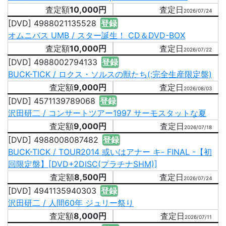
10,000円
2026/07/24
[DVD] 4988021135528
登録
オムニバス UMB / スター誕生！ CD＆DVD-BOX
10,000円
2026/07/22
[DVD] 4988002794133
登録
BUCK-TICK / ロクス・ソルスの獣たち(:完全生産限定盤)
9,000円
2026/08/03
[DVD] 4571139789068
登録
沢田研二 / コンサートツアー1997 サーモスタットな夏
9,000円
2026/07/18
[DVD] 4988008087482
登録
BUCK-TICK / TOUR2014 或いはアナー キ- FINAL -【初
回限定盤】[DVD+2DISC(プラチナSHM)]
8,500円
2026/07/24
[DVD] 4941135940303
登録
沢田研二 / 人間60年 ジュリー祭り
8,000円
2026/07/11