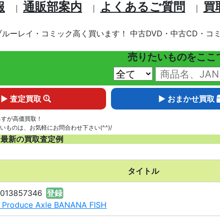
報
通販部案内
よくあるご質問
買
｜
｜
｜
ブルーレイ・コミック高く買います！ 中古DVD・中古CD・コミ
売りたいものをここ
▶ 査定買取
▶ おまかせ買取
るすが高価買取！
いものは、お気軽にお問合わせ下さい(^^)/
 最新の買取査定例
タイトル
8013857346
登録
le Produce Axle BANANA FISH