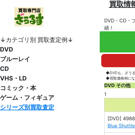
買取情
DVD・CD・
績！
↓カテゴリ別 買取査定例↓
DVD
ブルーレイ
CD
◆DVDも、ざう
VHS・LD
◆買取価格例にな
DVD その他
コミック・本
1
ゲーム・フィギュア
シリーズ別買取査定
[DVD] 498
Blue Shutt