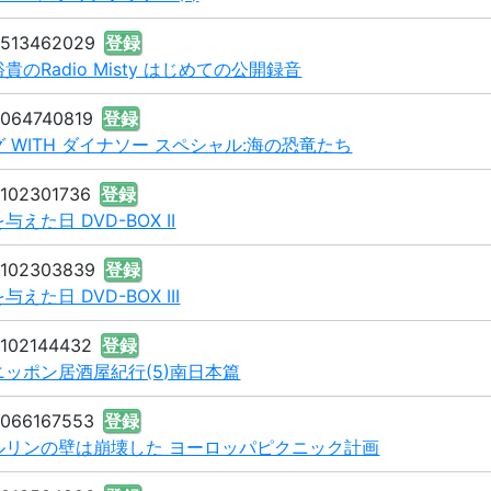
3513462029
登録
のRadio Misty はじめての公開録音
8064740819
登録
 WITH ダイナソー スペシャル:海の恐竜たち
8102301736
登録
えた日 DVD-BOX II
8102303839
登録
えた日 DVD-BOX III
8102144432
登録
ッポン居酒屋紀行(5)南日本篇
8066167553
登録
ルリンの壁は崩壊した ヨーロッパピクニック計画