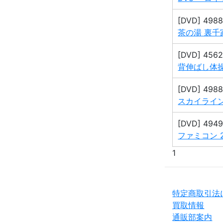
[DVD] 498
茶の湯 裏千
[DVD] 456
背伸ばし体操
[DVD] 498
スカイライン
[DVD] 494
ファミコン 
1
特定商取引法
買取情報
通販部案内