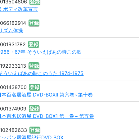
8013504806
登録
操 ボディ改革宣言
8066182914
登録
リズム体操
8001931782
登録
1966・67年 そういえばあの時この歌
2192933213
登録
ういえばあの時このうた 1974-1975
8001438700
登録
本百名居酒屋 DVD-BOXII 第六巻~第十巻
8001374909
登録
本百名居酒屋 DVD-BOX1 第一巻～第五巻
8102482633
登録
ッポン居酒屋紀行DVD BOX