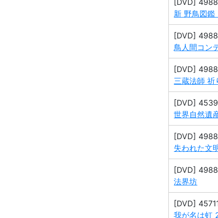
[DVD] 498
新 野鳥図鑑 
[DVD] 498
鳥人間コンテスト
[DVD] 498
三蔵法師 祈
[DVD] 453
世界自然遺産
[DVD] 498
失われた文明
[DVD] 498
法界坊
[DVD] 457
我が名は虹 