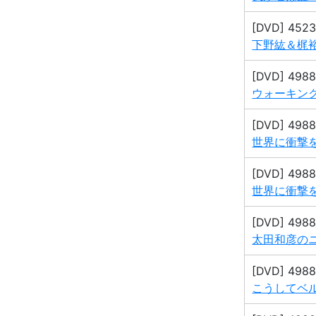
[DVD] 452
下野紘＆梶裕貴
[DVD] 498
ウォーキング
[DVD] 498
世界に衝撃を与
[DVD] 498
世界に衝撃を与
[DVD] 498
太田和彦のニ
[DVD] 498
こうしてベ