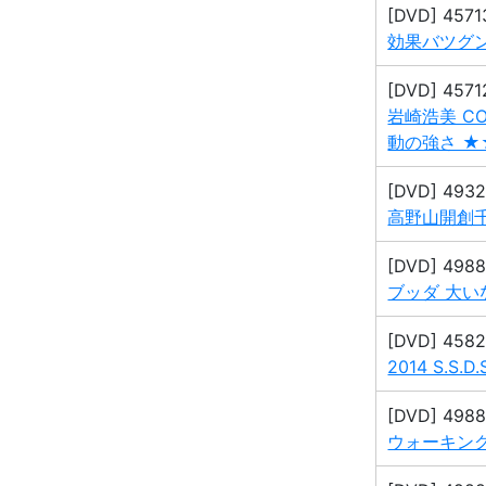
[DVD] 457
効果バツグン
[DVD] 457
岩崎浩美 C
動の強さ 
[DVD] 493
高野山開創千
[DVD] 498
ブッダ 大いな
[DVD] 458
2014 S.S.
[DVD] 498
ウォーキング 