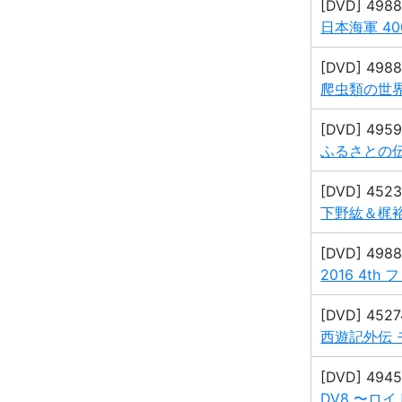
[DVD] 498
日本海軍 40
[DVD] 498
爬虫類の世界 
[DVD] 495
ふるさとの
[DVD] 452
下野紘＆梶裕貴
[DVD] 498
2016 4th
[DVD] 452
西遊記外伝 
[DVD] 494
DV8 〜ロ