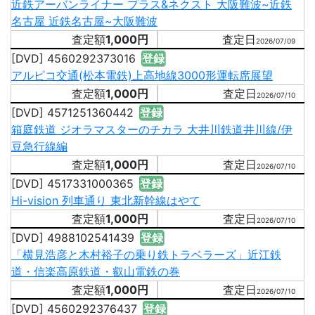
近鉄アーバンライナー プラス&ネクスト 大阪難波~近鉄
名古屋 近鉄名古屋~大阪難波
1,000円
2026/07/09
[DVD] 4560292373016
登録
アルピコ交通(松本電鉄)上高地線3000形運転席展望
1,000円
2026/07/10
[DVD] 4571251360442
登録
箱庭鉄道 ジオラマスターのチカラ 大井川鉄道井川線/伊
豆急行線編
1,000円
2026/07/10
[DVD] 4517331000365
登録
Hi-vision 列車通り 東北新幹線はやて
1,000円
2026/07/10
[DVD] 4988102541439
登録
「横見浩彦と木村裕子の乗り鉄トラベラーズ」近江鉄
道・信楽高原鉄道・叡山電鉄の巻
1,000円
2026/07/10
[DVD] 4560292376437
登録