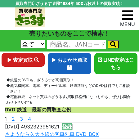
買取専門店ざうるす 創業1984年 500万枚以上の買取実績！
MENU
売りたいものをここで検索！
▶ 査定買取
▶ おまかせ買取
LINE査定はこ
ちら
◆鉄道のDVDも、ざうるすが高価買取！
◆蒸気機関車、電車、ディーゼル車、鉄道路線などのDVDは何でもご相談
下さい！
◆宅配買取・ネット買取のざうるす/買取価格例にないものも、ぜひお問合
わせ下さい(^^)/
DVD 鉄道 最新の買取査定例
1
2
3
4
[DVD] 4932323951621
登録
さようなら久大本線の客車列車 DVD-BOX