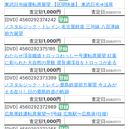
東武日光線運転席展望 【区間快速】 東武日光⇒浅草
1,000円
2026/07/10
[DVD] 4560292374242
登録
ノスタルジック・トレイン 名古屋鉄道 三河線 八百津線
前方展望
1,000円
2026/07/11
[DVD] 4560292375195
登録
わたらせ渓谷鐵道トロッコわっしー号運転席展望 紅葉
に彩られた大自然の景観 渡良瀬渓谷をトロッコが走る
1,000円
2026/07/11
[DVD] 4560292373399
登録
ノスタルジック・トレイン鹿島鉄道前方展望 今よみが
える在りし日の鹿島鉄道の軌跡
1,000円
2026/07/11
[DVD] 4560292372989
登録
広島電鉄運転席展望〜1号線 広島駅〜広島港(往復)
1,000円
2026/07/11