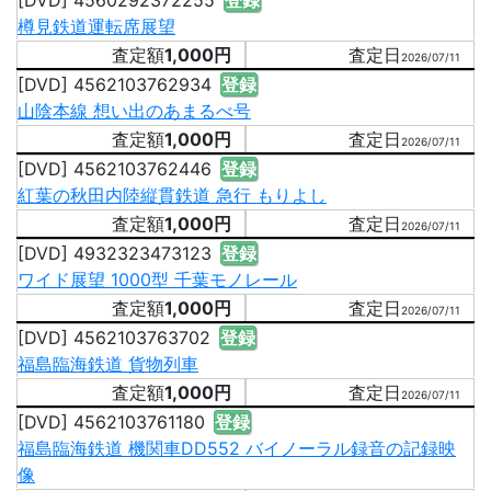
[DVD] 4560292372255
登録
樽見鉄道運転席展望
1,000円
2026/07/11
[DVD] 4562103762934
登録
山陰本線 想い出のあまるべ号
1,000円
2026/07/11
[DVD] 4562103762446
登録
紅葉の秋田内陸縦貫鉄道 急行 もりよし
1,000円
2026/07/11
[DVD] 4932323473123
登録
ワイド展望 1000型 千葉モノレール
1,000円
2026/07/11
[DVD] 4562103763702
登録
福島臨海鉄道 貨物列車
1,000円
2026/07/11
[DVD] 4562103761180
登録
福島臨海鉄道 機関車DD552 バイノーラル録音の記録映
像