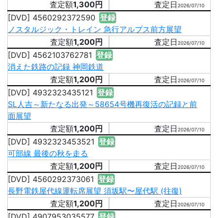
1,300円
2026/07/10
[DVD] 4560292372590
登録
ノスタルジック・トレイン 急行アルプス前方展望
1,200円
2026/07/10
[DVD] 4562103762781
登録
消えた鉄路の記録 神岡鉄道
1,200円
2026/07/10
[DVD] 4932323435121
登録
SL人吉～新たなる出発～58654号機再復活の記録と前
面展望
1,200円
2026/07/10
[DVD] 4932323453521
登録
可部線 最後の秋を走る
1,200円
2026/07/10
[DVD] 4560292373061
登録
長野電鉄屋代線運転席展望 須坂駅〜屋代駅 (往復)
1,200円
2026/07/10
[DVD] 4907953035577
登録