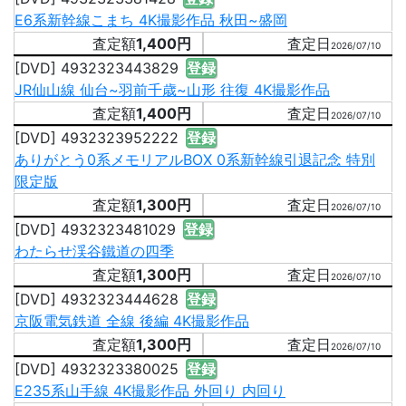
E6系新幹線こまち 4K撮影作品 秋田~盛岡
1,400円
2026/07/10
[DVD] 4932323443829
登録
JR仙山線 仙台~羽前千歳~山形 往復 4K撮影作品
1,400円
2026/07/10
[DVD] 4932323952222
登録
ありがとう0系メモリアルBOX 0系新幹線引退記念 特別
限定版
1,300円
2026/07/10
[DVD] 4932323481029
登録
わたらせ渓谷鐵道の四季
1,300円
2026/07/10
[DVD] 4932323444628
登録
京阪電気鉄道 全線 後編 4K撮影作品
1,300円
2026/07/10
[DVD] 4932323380025
登録
E235系山手線 4K撮影作品 外回り 内回り