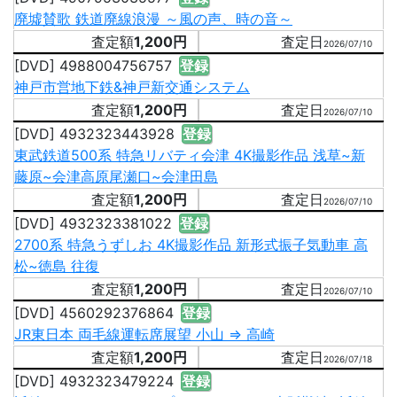
廃墟賛歌 鉄道廃線浪漫 ～風の声、時の音～
1,200円
2026/07/10
[DVD] 4988004756757
登録
神戸市営地下鉄&神戸新交通システム
1,200円
2026/07/10
[DVD] 4932323443928
登録
東武鉄道500系 特急リバティ会津 4K撮影作品 浅草~新
藤原~会津高原尾瀬口~会津田島
1,200円
2026/07/10
[DVD] 4932323381022
登録
2700系 特急うずしお 4K撮影作品 新形式振子気動車 高
松~徳島 往復
1,200円
2026/07/10
[DVD] 4560292376864
登録
JR東日本 両毛線運転席展望 小山 ⇒ 高崎
1,200円
2026/07/18
[DVD] 4932323479224
登録