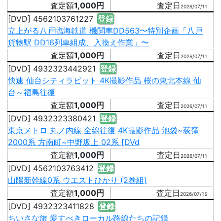
1,000円
2026/07/11
[DVD] 4562103761227
登録
立上がる八戸臨海鉄道 機関車DD563〜特別企画「八戸
貨物駅 DD16列車組成、入換え作業」〜
1,000円
2026/07/11
[DVD] 4932323442921
登録
快速 仙台シティラビット 4K撮影作品 桜の東北本線 仙
台～福島往復
1,000円
2026/07/11
[DVD] 4932323380421
登録
東京メトロ 丸ノ内線 全線往復 4K撮影作品 池袋~荻窪
2000系 方南町~中野坂上 02系 [DVd
1,000円
2026/07/11
[DVD] 4562103763412
登録
山陽新幹線0系 ウエストひかり (2巻組)
1,000円
2026/07/15
[DVD] 4932323411828
登録
ちいさな旅 愛すべきローカル路線たちの記録