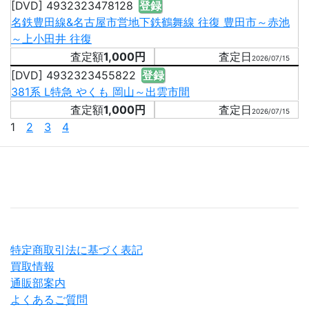
[DVD] 4932323478128
登録
名鉄豊田線&名古屋市営地下鉄鶴舞線 往復 豊田市～赤池
～上小田井 往復
1,000円
2026/07/15
[DVD] 4932323455822
登録
381系 L特急 やくも 岡山～出雲市間
1,000円
2026/07/15
1
2
3
4
特定商取引法に基づく表記
買取情報
通販部案内
よくあるご質問