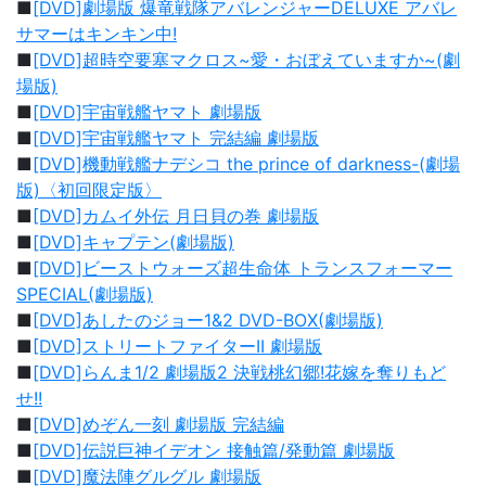
■
[DVD]劇場版 爆竜戦隊アバレンジャーDELUXE アバレ
サマーはキンキン中!
■
[DVD]超時空要塞マクロス~愛・おぼえていますか~(劇
場版)
■
[DVD]宇宙戦艦ヤマト 劇場版
■
[DVD]宇宙戦艦ヤマト 完結編 劇場版
■
[DVD]機動戦艦ナデシコ the prince of darkness-(劇場
版)〈初回限定版〉
■
[DVD]カムイ外伝 月日貝の巻 劇場版
■
[DVD]キャプテン(劇場版)
■
[DVD]ビーストウォーズ超生命体 トランスフォーマー
SPECIAL(劇場版)
■
[DVD]あしたのジョー1&2 DVD-BOX(劇場版)
■
[DVD]ストリートファイターII 劇場版
■
[DVD]らんま1/2 劇場版2 決戦桃幻郷!花嫁を奪りもど
せ!!
■
[DVD]めぞん一刻 劇場版 完結編
■
[DVD]伝説巨神イデオン 接触篇/発動篇 劇場版
■
[DVD]魔法陣グルグル 劇場版